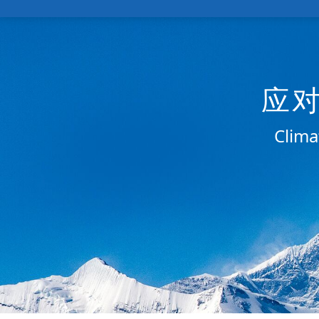
应
Clima