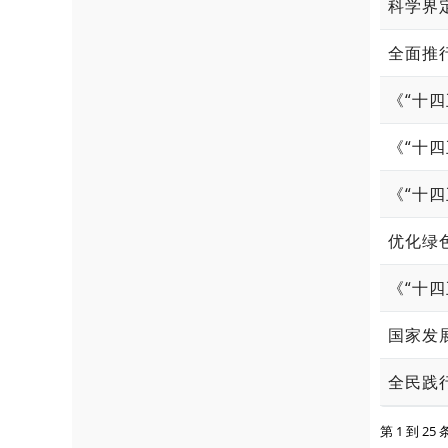
科学界
全面推
《“十
优化绿
《“十
国家发
全民践
第 1 到 25