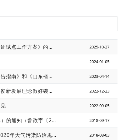
山东省市场监督管理局等十部门关于印发《山东省产品碳足迹标识认证试点工作方案》的通知
2025-10-27
2024-01-05
山东省低碳发展联盟发布《山东省产品碳足迹评价技术规范与评价报告指南》和《山东省产品碳足迹评价通则》
2023-04-14
省委、省政府印发贯彻落实《中共中央、国务院关于完整准确全面贯彻新发展理念做好碳达峰碳中和工作的意见》的若干措施
2022-12-23
意见
2022-09-05
山东省人民政府关于印发山东省新能源产业发展规划（2018-2028年）的通知（鲁政字〔2018〕204号）
2018-09-17
山东省人民政府关于印发山东省打赢蓝天保卫战作战方案暨2013—2020年大气污染防治规划三期行动计划（2018—2020年）的通知（鲁政发〔2018〕17号）
2018-08-03