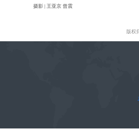
摄影 | 王亚京 曾震
版权