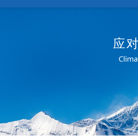
应
Clima