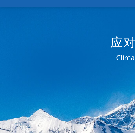
应
Clima