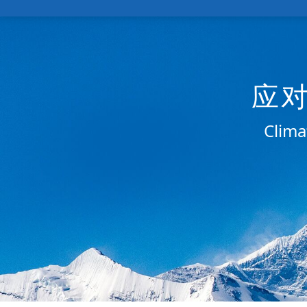
应
Clima