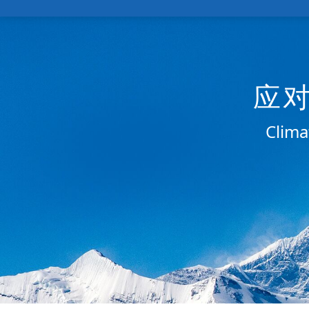
应
Clima