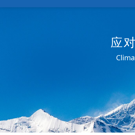
应
Clima