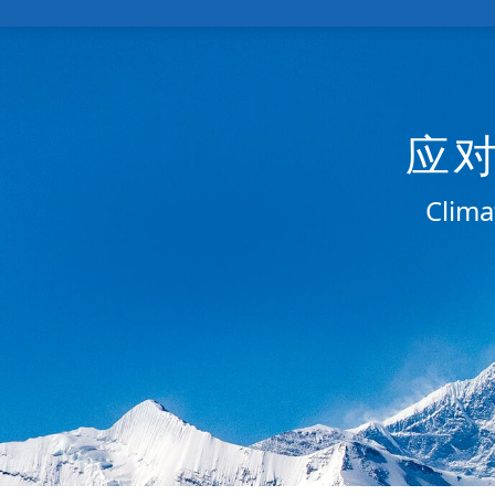
应
Clima