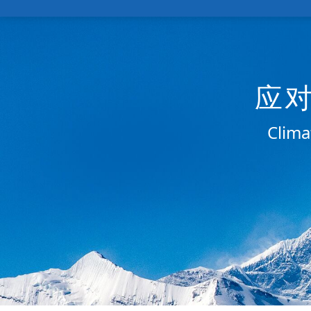
应
Clima