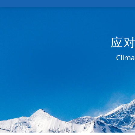
应
Clima