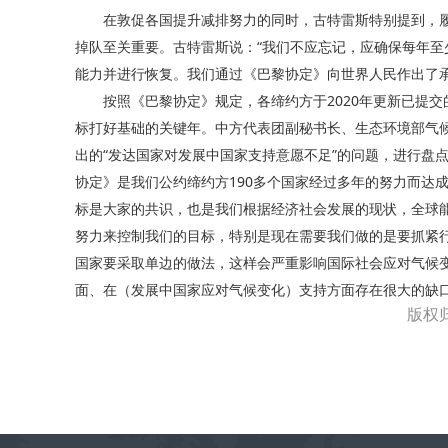
在敦促各国提升减排努力的同时，古特雷斯特别提到，履
掉队至关重要。古特雷斯说：“我们不应忘记，应确保每年至
能力并进行恢复。我们通过《巴黎协定》向世界人民作出了承
按照《巴黎协定》规定，各缔约方于2020年更新已提交的
标打好基础的关键年。中方代表团副秘书长、生态环境部气
出的“发达国家对发展中国家支持意愿不足”的问题，进行盘
协定》是我们公约缔约方190多个国家经过多年的努力而达
标是大家的共识，也是我们根据经济社会发展的现状，全球
努力来控制我们的目标，特别是现在需要我们做的是要抓紧行
国家要采取单边的做法，这样会严重影响国际社会应对气候
面、在（发展中国家应对气候变化）支持方面存在很大的缺口
版权