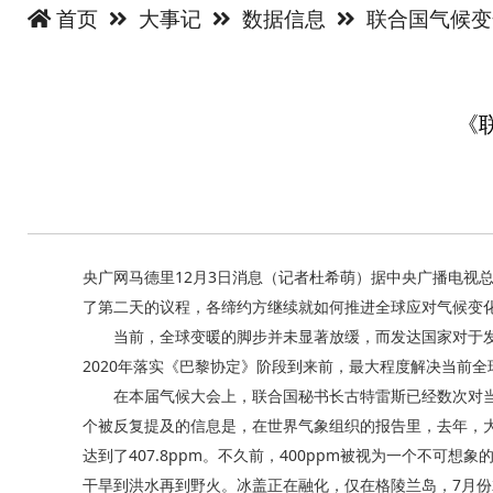
首页
大事记
数据信息
联合国气候
《
央广网马德里12月3日消息（记者杜希萌）据中央广播电视
了第二天的议程，各缔约方继续就如何推进全球应对气候变
当前，全球变暖的脚步并未显著放缓，而发达国家对于发
2020年落实《巴黎协定》阶段到来前，最大程度解决当前
在本届气候大会上，联合国秘书长古特雷斯已经数次对当
个被反复提及的信息是，在世界气象组织的报告里，去年，大
达到了407.8ppm。不久前，400ppm被视为一个不
干旱到洪水再到野火。冰盖正在融化，仅在格陵兰岛，7月份就