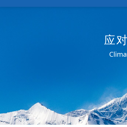
应
Clima