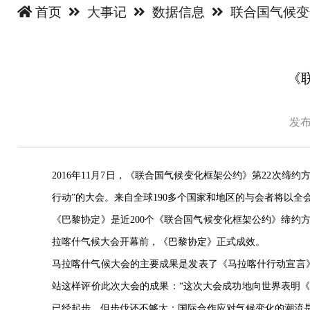
首页
大事记
数据信息
联合国气候
《
发布
2016年11
月
7
日，《联合国气候变化框架公约》第
22
次缔约
行动”的大会。来自全球
190
多个国家和地区的与会者将以全
《巴黎协定》是近
200
个《联合国气候变化框架公约》缔约
拉喀什气候大会开幕前，《巴黎协定》正式成效。
马拉喀什气候大会的主要成果是发表了《马拉喀什行动宣言
站这样评价此次大会的成果：“这次大会成功地向世界表明
已经起步，但步伐还不够大；国际合作应对气候变化的潮流