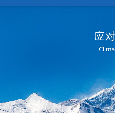
应
Clima